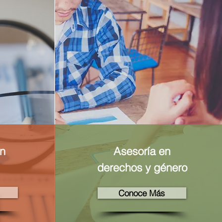
ón
Asesoría en
derechos y género
Conoce Más