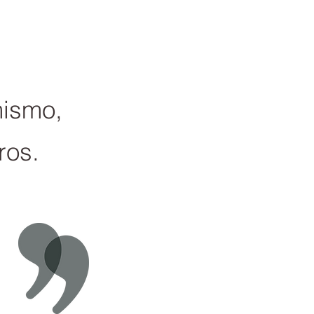
mismo,
ros.