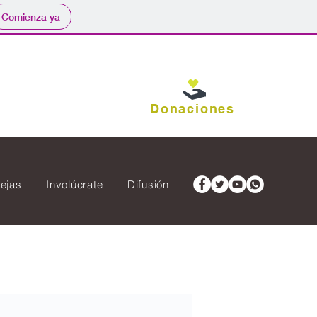
Comienza ya
Donaciones
ejas
Involúcrate
Difusión