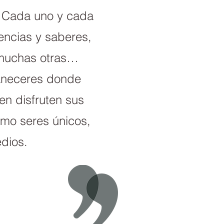
e. Cada uno y cada
encias y saberes,
y muchas otras…
aneceres donde
en disfruten sus
omo seres únicos,
dios.