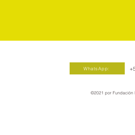
+
WhatsApp:
©2021 por Fundación 