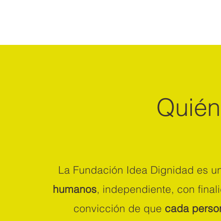
Quié
La Fundación Idea Dignidad e
s u
humanos
, independiente, con final
convicción de que
cada person