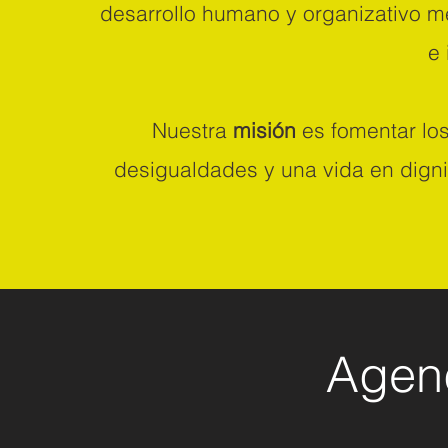
desarrollo humano y organizativo m
e 
Nuestra
misión
es fomentar lo
desigualdades y una vida en dignid
Agend